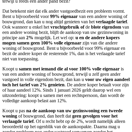
Dat betekent niet dat elk ander vastgoedbezit een probleem vormt.
Bent u bijvoorbeeld voor
99% eigenaar
van een andere woning of
bouwgrond, dan kan u nog altijd genieten van het
verlaagde tarief
.
Ook wanneer u enkel het
vruchtgebruik
of
de
blote eigendom
van
een andere woning bezit, blijft de aankoop van uw gezinswoning in
principe aan
2%
mogelijk. Let wel op:
u
en de andere kopers
mogen samen geen 100% volle eigenaar
zijn van die andere
woning of bouwgrond. Bent u bijvoorbeeld voor 99% eigenaar en
bezit de andere koper de resterende 1%, dan is het verlaagde tarief
niet van toepassing.
Koopt u
samen met iemand die al voor 100% volle eigenaar
is
van een andere woning of bouwgrond, terwijl u zelf geen ander
vastgoed in volle eigendom bezit, dan kan u
voor uw eigen aandeel
toch het tarief van 2% genieten
. De andere koper betaalt voor zijn
of haar aandeel 12%. Sinds 1 januari 2026 geldt daarop wel een
uitzondering: koopt u samen met een rechtspersoon, dan wordt de
volledige aankoop belast aan 12%.
Koopt u pas
na de aankoop van uw gezinswoning een tweede
woning
of bouwgrond, dan heeft dat
geen gevolgen voor het
verlaagde tarief
. Of u recht hebt op de 2%, wordt namelijk alleen
beoordeeld op het ogenblik van de aankoopakte. Daarna mag u
zonder probleem nog ander vastgoed verwerven zonder het