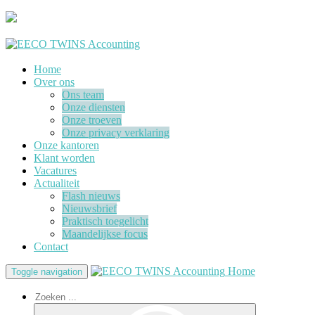
Home
Over ons
Ons team
Onze diensten
Onze troeven
Onze privacy verklaring
Onze kantoren
Klant worden
Vacatures
Actualiteit
Flash nieuws
Nieuwsbrief
Praktisch toegelicht
Maandelijkse focus
Contact
Home
Toggle navigation