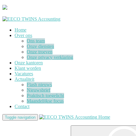
Home
Over ons
Ons team
Onze diensten
Onze troeven
Onze privacy verklaring
Onze kantoren
Klant worden
Vacatures
Actualiteit
Flash nieuws
Nieuwsbrief
Praktisch toegelicht
Maandelijkse focus
Contact
Home
Toggle navigation