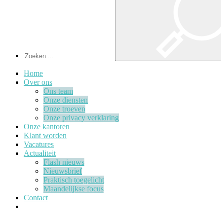
Home
Over ons
Ons team
Onze diensten
Onze troeven
Onze privacy verklaring
Onze kantoren
Klant worden
Vacatures
Actualiteit
Flash nieuws
Nieuwsbrief
Praktisch toegelicht
Maandelijkse focus
Contact