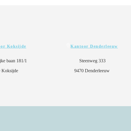
or Koksijde
Kantoor
Denderleeuw
jke baan 181/1
Steenweg 333
 Koksijde
9470 Denderleeuw