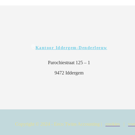
Kantoor Iddergem-Denderleeuw
Parochiestraat 125 – 1
9472 Iddergem
Copyright © 2024 - Eeco Twins Accounting |
cookies
|
voo