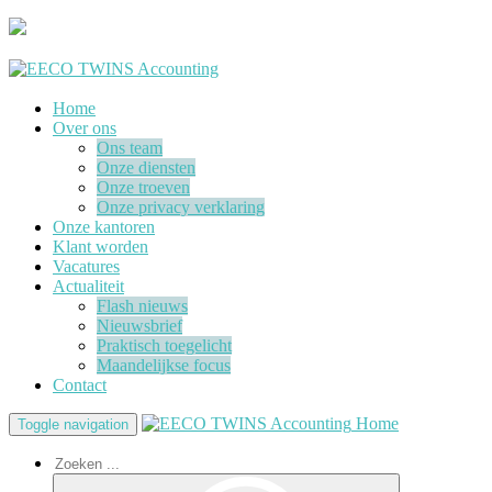
Home
Over ons
Ons team
Onze diensten
Onze troeven
Onze privacy verklaring
Onze kantoren
Klant worden
Vacatures
Actualiteit
Flash nieuws
Nieuwsbrief
Praktisch toegelicht
Maandelijkse focus
Contact
Home
Toggle navigation