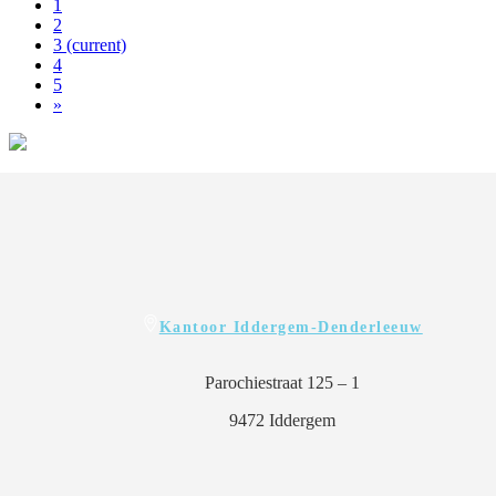
1
2
3
(current)
4
5
»
Kantoor Iddergem-Denderleeuw
Parochiestraat 125 – 1
9472 Iddergem