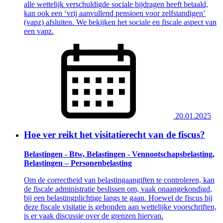
alle wettelijk verschuldigde sociale bijdragen heeft betaald,
kan ook een ‘vrij aanvullend pensioen voor zelfstandigen’
(vapz) afsluiten. We bekijken het sociale en fiscale aspect van
een vapz.
20.01.2025
Hoe ver reikt het visitatierecht van de fiscus?
Belastingen - Btw, Belastingen - Vennootschapsbelasting,
Belastingen – Personenbelasting
Om de correctheid van belastingaangiften te controleren, kan
de fiscale administratie beslissen om, vaak onaangekondigd,
bij een belastingplichtige langs te gaan. Hoewel de fiscus bij
deze fiscale visitatie is gebonden aan wettelijke voorschriften,
is er vaak discussie over de grenzen hiervan.