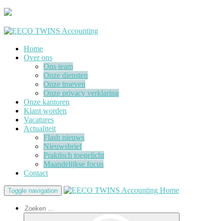
Home
Over ons
Ons team
Onze diensten
Onze troeven
Onze privacy verklaring
Onze kantoren
Klant worden
Vacatures
Actualiteit
Flash nieuws
Nieuwsbrief
Praktisch toegelicht
Maandelijkse focus
Contact
Home
Toggle navigation