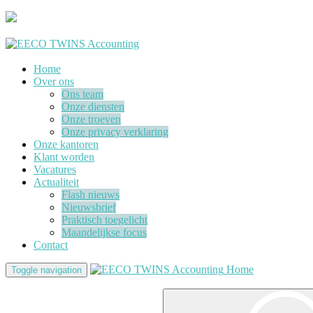
Home
Over ons
Ons team
Onze diensten
Onze troeven
Onze privacy verklaring
Onze kantoren
Klant worden
Vacatures
Actualiteit
Flash nieuws
Nieuwsbrief
Praktisch toegelicht
Maandelijkse focus
Contact
Home
Toggle navigation