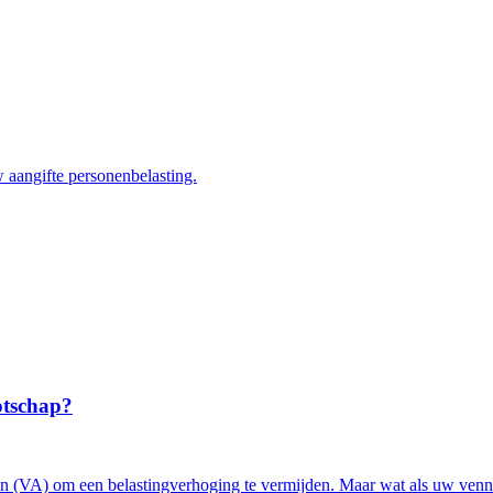
w aangifte personenbelasting.
otschap?
en (VA) om een belastingverhoging te vermijden. Maar wat als uw venn