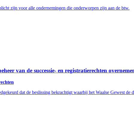
rplicht zijn voor alle ondernemingen die onderworpen zijn aan de btw.
eheer van de successie- en registratierechten overneme
rechten
gekeurd dat de beslissing bekrachtigt waarbij het Waalse Gewest de di