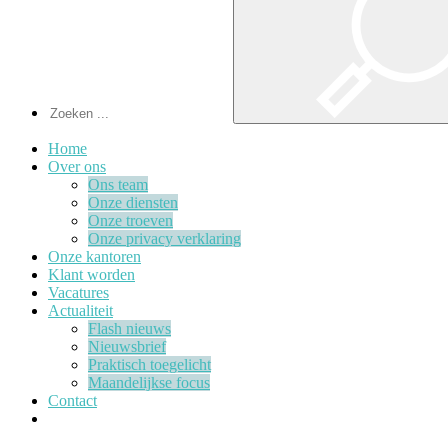
Home
Over ons
Ons team
Onze diensten
Onze troeven
Onze privacy verklaring
Onze kantoren
Klant worden
Vacatures
Actualiteit
Flash nieuws
Nieuwsbrief
Praktisch toegelicht
Maandelijkse focus
Contact